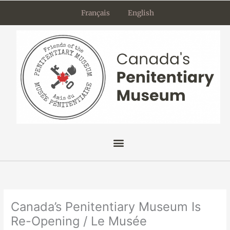
Skip
Français
English
to
content
Canada’s Penitentiary Museum Is
Re-Opening / Le Musée