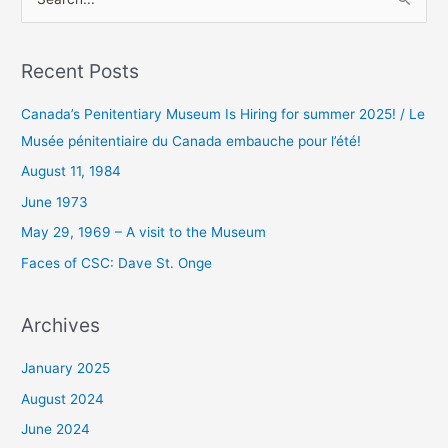
S
e
a
Recent Posts
r
c
Canada’s Penitentiary Museum Is Hiring for summer 2025! / Le
h
Musée pénitentiaire du Canada embauche pour l’été!
f
August 11, 1984
o
June 1973
r
May 29, 1969 – A visit to the Museum
:
Faces of CSC: Dave St. Onge
Archives
January 2025
August 2024
June 2024