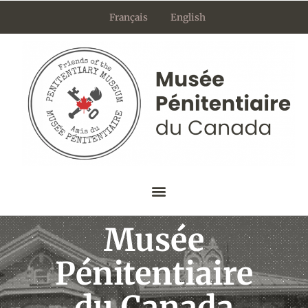
Aller
Français
English
au
contenu
Musée
Pénitentiaire
du Canada