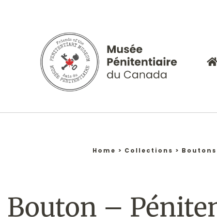
Aller
au
contenu
Home
>
Collections
>
Boutons
Bouton – Pénite