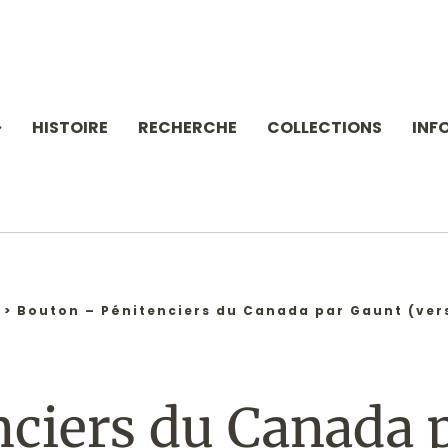
HISTOIRE
RECHERCHE
COLLECTIONS
INF
>
Bouton – Pénitenciers du Canada par Gaunt (vers
nciers du Canada 